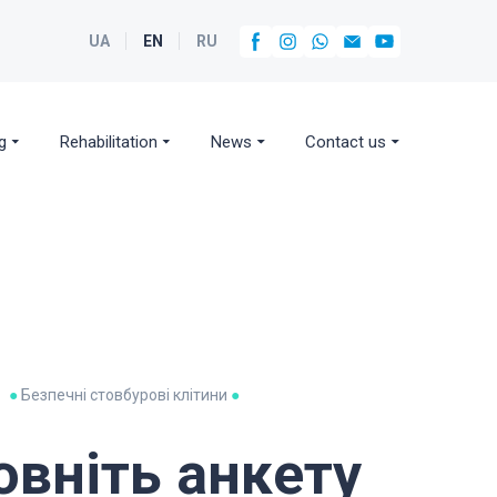
UA
EN
RU
g
Rehabilitation
News
Contact us
●
Безпечні стовбурові клітини
●
овніть анкету