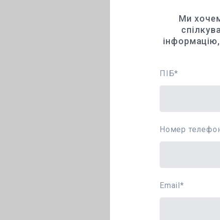
Ми хоче
спілкув
інформацію
ПІБ
*
Номер телефо
Email
*