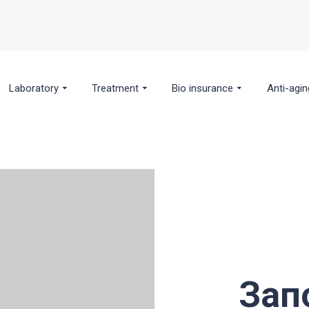
Laboratory
Treatment
Bio insurance
Anti-agin
Зап