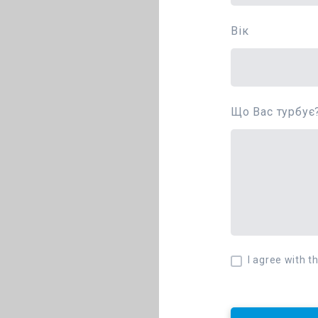
Вік
Що Вас турбує
I agree with t